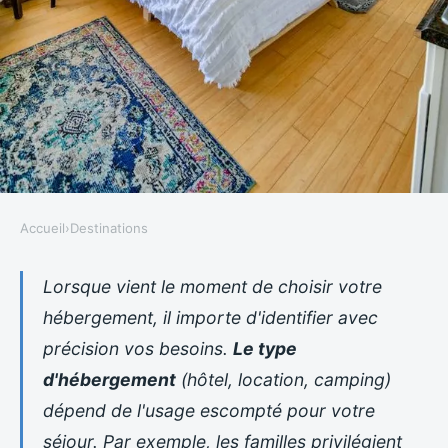
Accueil
›
Destinations
DESTINATIONS
Comment choisir son
Lorsque vient le moment de choisir votre
hébergement, il importe d'identifier avec
hébergement en bord de mer
précision vos besoins.
Le type
selon vos besoins et budget
d'hébergement
(hôtel, location, camping)
Cellier
•
30 juin 2025
•
8 min de lecture
dépend de l'usage escompté pour votre
séjour. Par exemple, les familles privilégient