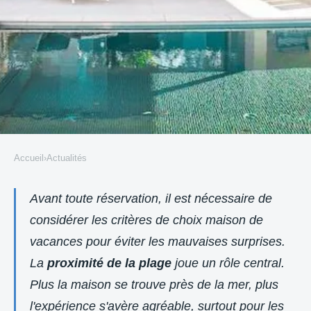
Accueil
›
Actualités
ACTUALITÉS
Comparer les maisons de
Avant toute réservation, il est nécessaire de
considérer les critères de choix maison de
vacances en bord de mer :
vacances pour éviter les mauvaises surprises.
critères essentiels pour bien
La
proximité de la plage
joue un rôle central.
choisir
Plus la maison se trouve près de la mer, plus
Cellier
•
30 juin 2025
•
9 min de lecture
l'expérience s'avère agréable, surtout pour les