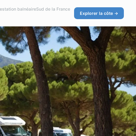
e
station balnéaire
Sud de la France
Explorer la côte →