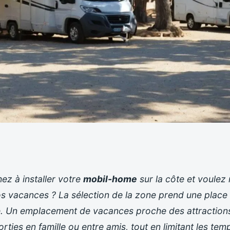
e sur la côte :
ez à installer votre
mobil-home
sur la côte et voulez
vos vacances ? La sélection de la zone prend une place
ur confortable
e. Un emplacement de vacances proche des attractions
 sorties en famille ou entre amis, tout en limitant les tem