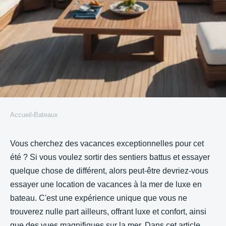
Accueil
›
Bateaux
BATEAUX
Location de vacances à la mer
Vous cherchez des vacances exceptionnelles pour cet
été ? Si vous voulez sortir des sentiers battus et essayer
de luxe en bateau : Vivez des
quelque chose de différent, alors peut-être devriez-vous
vacances d'exception
essayer une location de vacances à la mer de luxe en
bateau. C'est une expérience unique que vous ne
Dimitri
•
7 janvier 2022
•
3 min de lecture
trouverez nulle part ailleurs, offrant luxe et confort, ainsi
que des vues magnifiques sur la mer. Dans cet article,