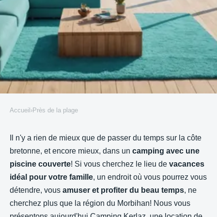
Accueil
›
Près de la plage
PRÈS DE LA PLAGE
Profitez de vos vacances en bord
Il n'y a rien de mieux que de passer du temps sur la côte
bretonne, et encore mieux, dans un
camping avec une
de mer avec un camping à
piscine couverte
! Si vous cherchez le lieu de
vacances
piscine couverte en Bretagne
idéal pour votre famille
, un endroit où vous pourrez vous
Sud!
détendre, vous
amuser et profiter du beau temps
, ne
cherchez plus que la région du Morbihan! Nous vous
Guy
•
15 novembre 2022
•
3 min de lecture
présentons aujourd'hui Camping Kerlaz, une location de