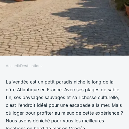
Accueil
›
Destinations
DESTINATIONS
Meilleures locations en bord de
La Vendée est un petit paradis niché le long de la
côte Atlantique en France. Avec ses plages de sable
mer en Vendée
fin, ses paysages sauvages et sa richesse culturelle,
c'est l'endroit idéal pour une escapade à la mer. Mais
Dimitri
•
16 juillet 2023
•
2 min de lecture
où loger pour profiter au mieux de cette expérience ?
Nous avons déniché pour vous les meilleures
locations en bord de mer en Vendée.