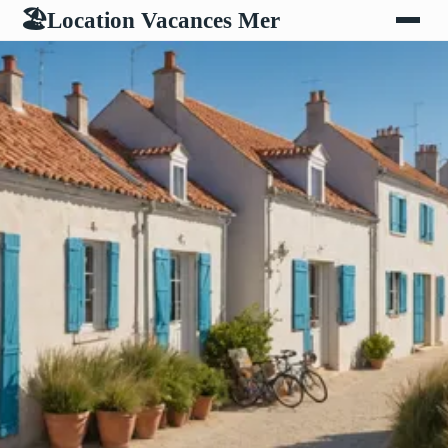
Location Vacances Mer
🏖